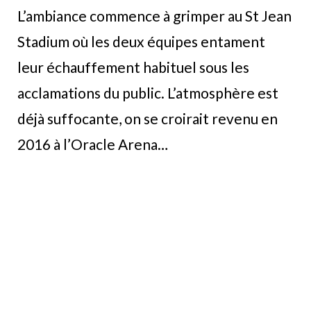
L’ambiance commence à grimper au St Jean
Stadium où les deux équipes entament
leur échauffement habituel sous les
acclamations du public. L’atmosphère est
déjà suffocante, on se croirait revenu en
2016 à l’Oracle Arena…
Les deux coachs qu’on n’a pas encore
mentionnés ne sont plus vraiment à
présenter, mais on va le faire quand même.
Au cas où vous seriez plus Shanghai Sharks
que Flying Sharks on vous remet, le coach