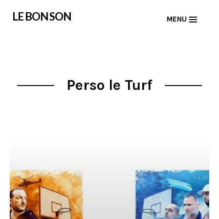
Skip
LE BON SON
MENU
to
content
Perso le Turf