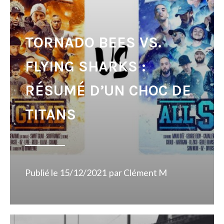
TORNADO BEES VS.
FLYING SHARKS :
RÉSUMÉ D’UN CHOC DE
TITANS
Publié le
15/12/2021
par
Clément M