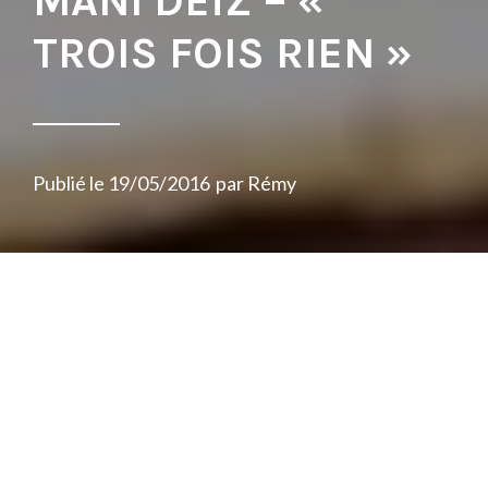
MANI DEÏZ – «
TROIS FOIS RIEN »
Publié le
19/05/2016
par
Rémy
Le synopsis est simple : Mani Deïz, l’un des
beatmakers les plus demandés du moment
accompagné des deux hommes forts du
collectif bruxellois « La Smala » Senamo et