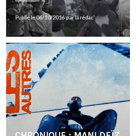
Publié le
06/10/2016
par
la rédac'
CHRONIQUE : MANI DEÏZ