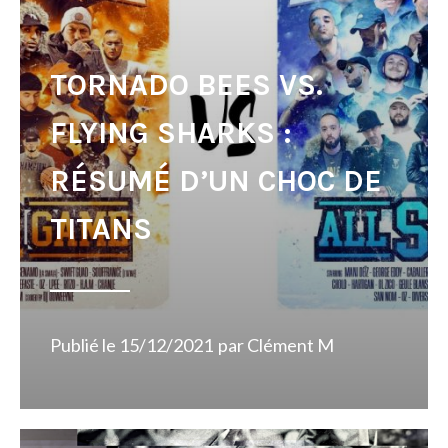
TORNADO BEES VS.
FLYING SHARKS :
RÉSUMÉ D’UN CHOC DE
TITANS
Publié le
15/12/2021
par
Clément M