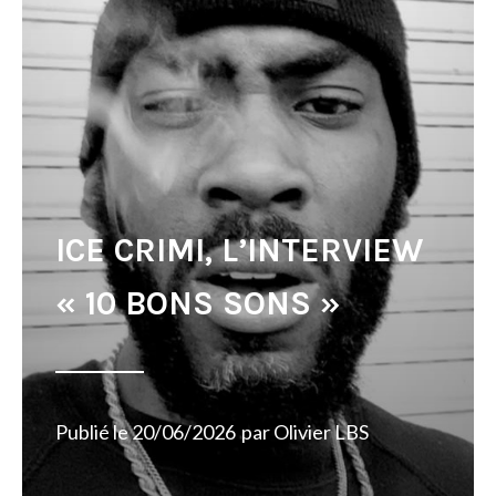
ICE CRIMI, L’INTERVIEW
« 10 BONS SONS »
Publié le
20/06/2026
par
Olivier LBS