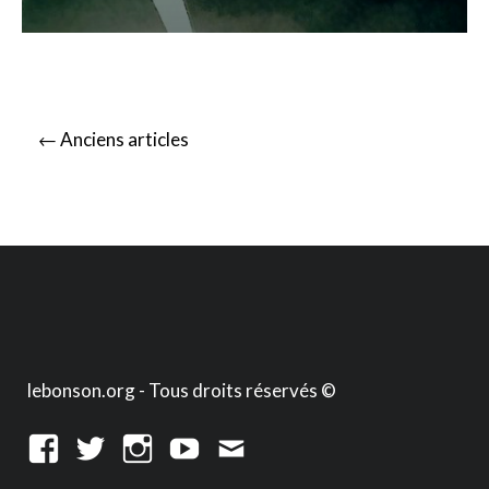
Posts
←
Anciens articles
navigation
lebonson.org - Tous droits réservés ©