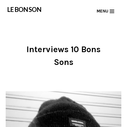
Skip
LE BON SON
MENU
to
content
Interviews 10 Bons
Sons