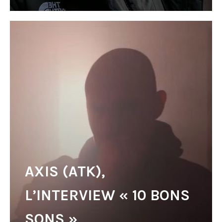
AXIS (ATK),
L’INTERVIEW « 10 BONS
SONS »