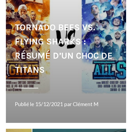
TORNADO BEES VS.
FLYING SHARKS :
RÉSUMÉ D’UN CHOC DE
TITANS
Publié le
15/12/2021
par
Clément M