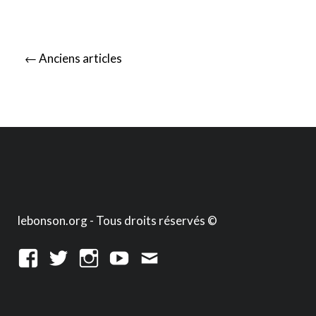
Posts
←
Anciens articles
navigation
lebonson.org - Tous droits réservés ©