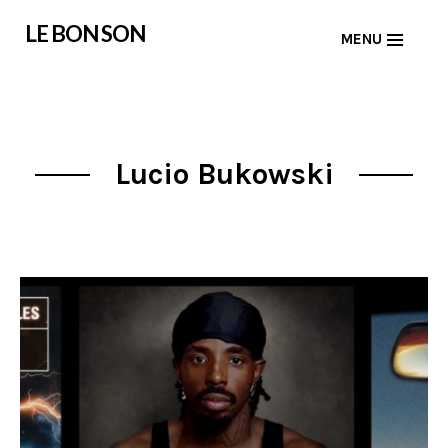
Skip
LE BON SON
MENU
to
content
Lucio Bukowski