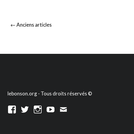
Posts
←
Anciens articles
navigation
lebonson.org - Tous droits réservés ©