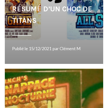
RÉSUMÉ D’UN CHOC DE
TITANS
Publié le
15/12/2021
par
Clément M