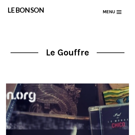
Skip
LE BON SON
MENU
to
content
Le Gouffre