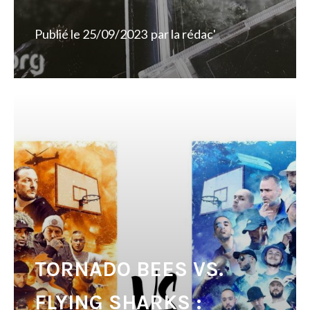
Publié le
25/09/2023
par
la rédac'
TORNADO BEES VS.
FLYING SHARKS :