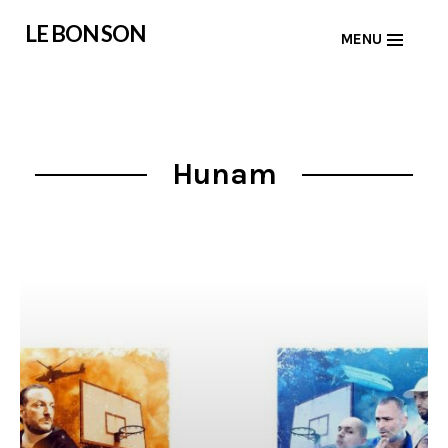
Skip
LE BON SON
MENU
to
content
Hunam