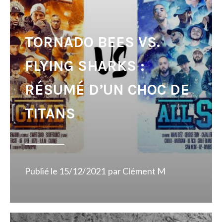
TORNADO BEES VS.
FLYING SHARKS :
RÉSUMÉ D’UN CHOC DE
TITANS
Publié le
15/12/2021
par
Clément M