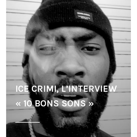
ICE CRIMI, L’INTERVIEW
« 10 BONS SONS »