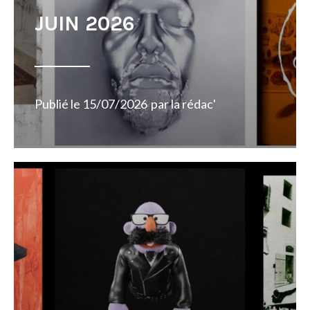
JUIN 2026
Publié le
15/07/2026
par
la rédac'