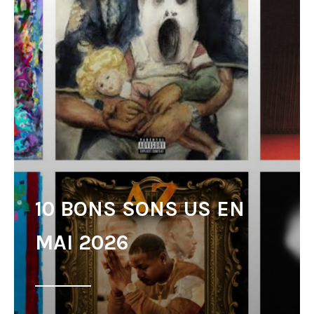
10 BONS SONS US EN
MAI 2026