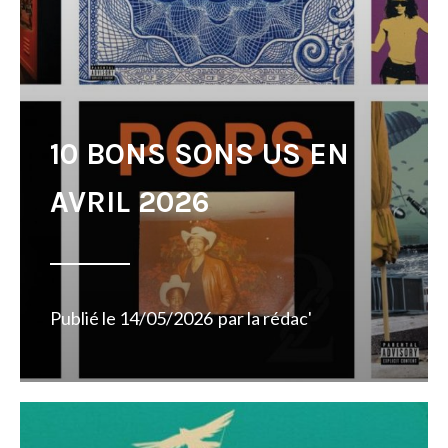
10 BONS SONS US EN
AVRIL 2026
Publié le
14/05/2026
par
la rédac'