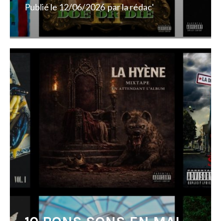
Publié le
12/06/2026
par
la rédac'