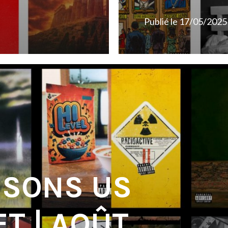
Publié le
17/05/2025
 SONS US
ET | AOÛT