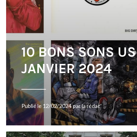
10 BONS SONS US
JANVIER 2024
Publié le
12/02/2024
par
la rédac'