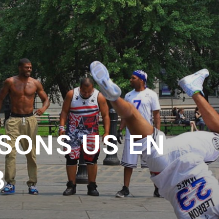
 SONS US EN
3