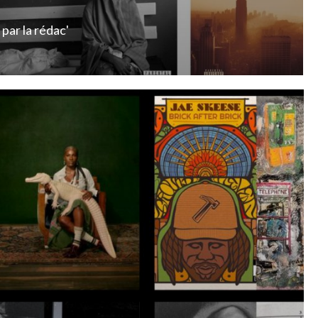
par
la rédac'