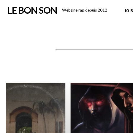
Skip
LE BON SON
Webzine rap depuis 2012
10 
to
content