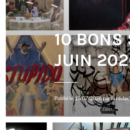
10 BONS
JUIN 202
Publié le
15/07/2026
par
la rédac