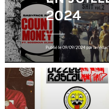
2024
Publié le
09/09/2024
par
la rédac