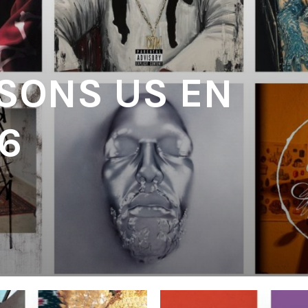
 SONS US EN
6
'