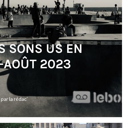
S SONS US EN
T-AOÛT 2023
par
la rédac'