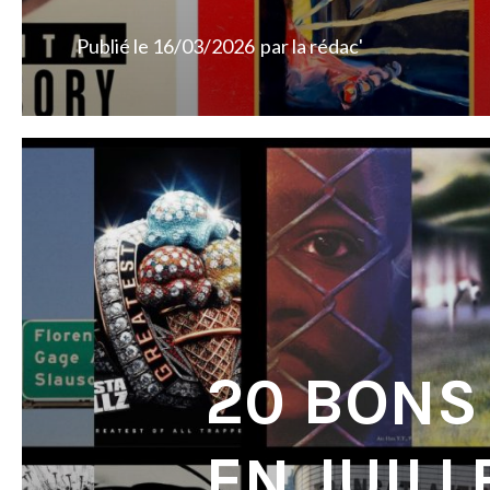
Publié le
16/03/2026
par
la rédac'
20 BONS
EN JUILL