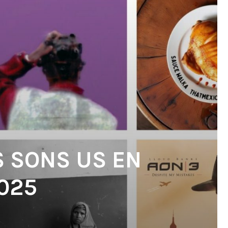
S SONS US EN
2025