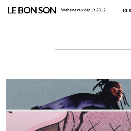
Skip
LE BON SON
Webzine rap depuis 2012
10 
to
content