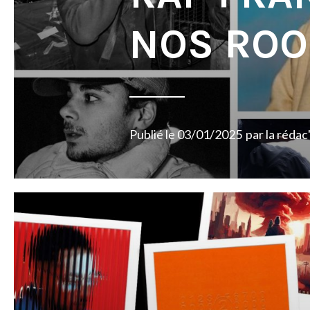
NOS ROO
Publié le
03/01/2025
par
la rédac