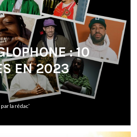
GLOPHONE : 10
ES EN 2023
par
la rédac'