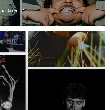
par
la rédac'