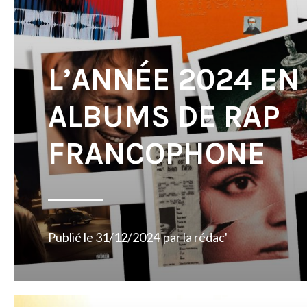
L’ANNÉE 2024 EN 
ALBUMS DE RAP
FRANCOPHONE
Publié le
31/12/2024
par
la rédac'