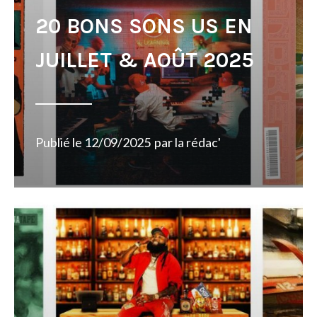
20 BONS SONS US EN
JUILLET & AOÛT 2025
Publié le
12/09/2025
par
la rédac'