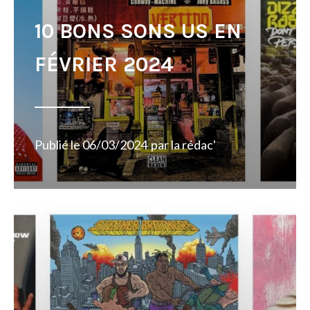
10 BONS SONS US EN
FÉVRIER 2024
Publié le
06/03/2024
par
la rédac'