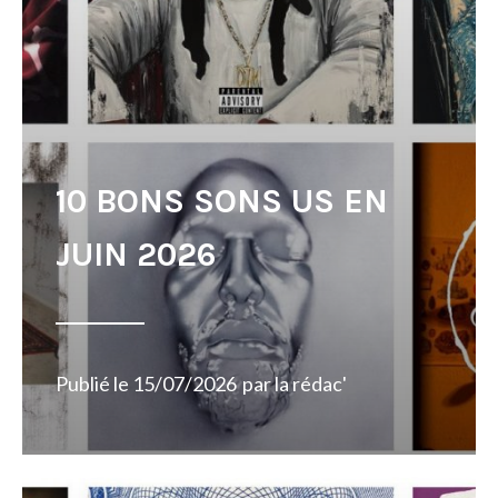
10 BONS SONS US EN
JUIN 2026
Publié le
15/07/2026
par
la rédac'