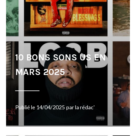
10 BONS SONS US EN
MARS 2025
Publié le
14/04/2025
par
la rédac'