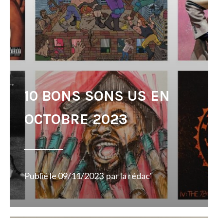
10 BONS SONS US EN
OCTOBRE 2023
Publié le
09/11/2023
par
la rédac'