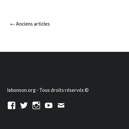
Posts
←
Anciens articles
navigation
lebonson.org - Tous droits réservés ©