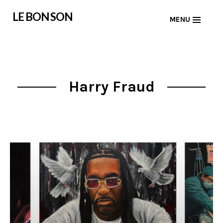
Skip
LE BON SON
MENU
to
content
Harry Fraud