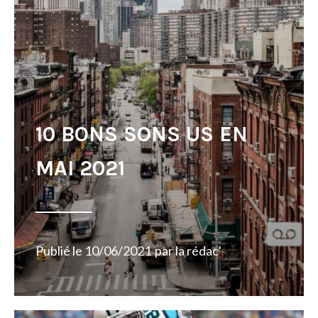
10 BONS SONS US EN
MAI 2021
Publié le
10/06/2021
par
la rédac'