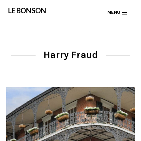
Skip
LE BON SON
MENU
to
content
Harry Fraud