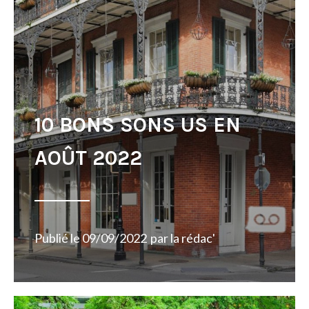
10 BONS SONS US EN
AOÛT 2022
Publié le
09/09/2022
par
la rédac'