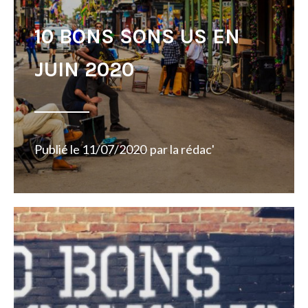
10 BONS SONS US EN
JUIN 2020
Publié le
11/07/2020
par
la rédac'