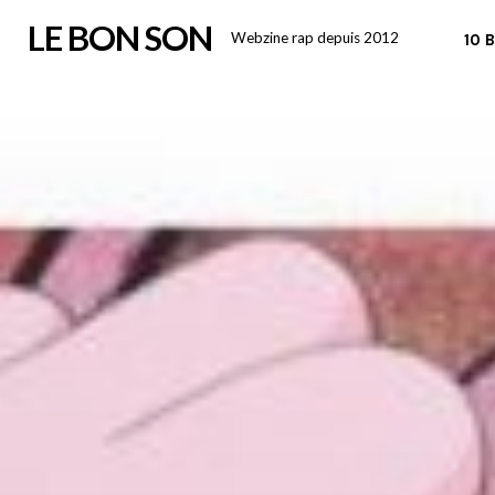
Skip
LE BON SON
Webzine rap depuis 2012
10 
to
content