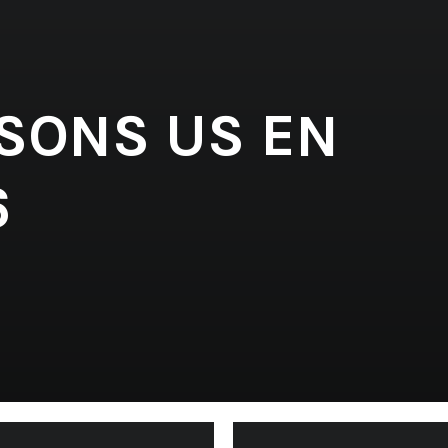
 SONS US EN
6
'