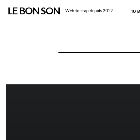
Skip
LE BON SON
Webzine rap depuis 2012
10 
to
content