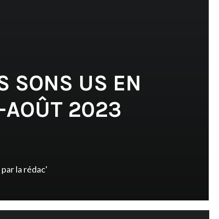
S SONS US EN
T-AOÛT 2023
par
la rédac'