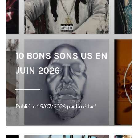
10 BONS SONS US EN
JUIN 2026
Publié le
15/07/2026
par
la rédac'