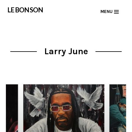
Skip
LE BON SON
MENU
to
content
Larry June