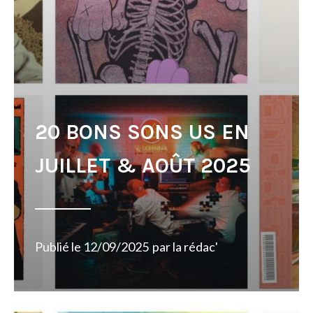
20 BONS SONS US EN
JUILLET & AOÛT 2025
Publié le
12/09/2025
par
la rédac'