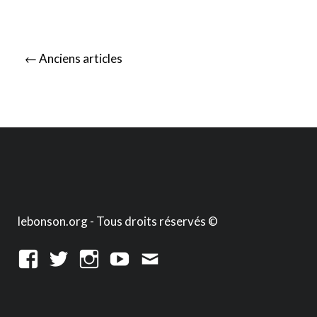
Posts
←
Anciens articles
navigation
lebonson.org - Tous droits réservés ©