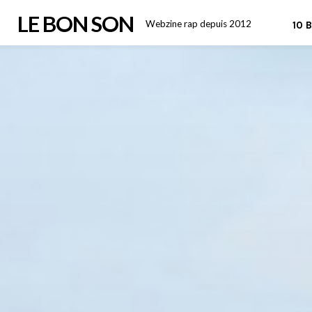
Skip
LE BON SON
Webzine rap depuis 2012
10 
to
content