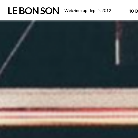
Skip
LE BON SON
Webzine rap depuis 2012
10 
to
content