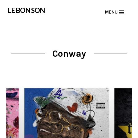
Skip
LE BON SON
MENU
to
content
Conway