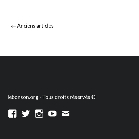
Posts
←
Anciens articles
navigation
lebonson.org - Tous droits réservés ©