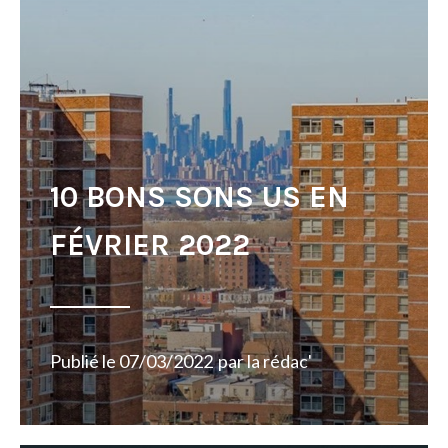
10 BONS SONS US EN
FÉVRIER 2022
Publié le
07/03/2022
par
la rédac'