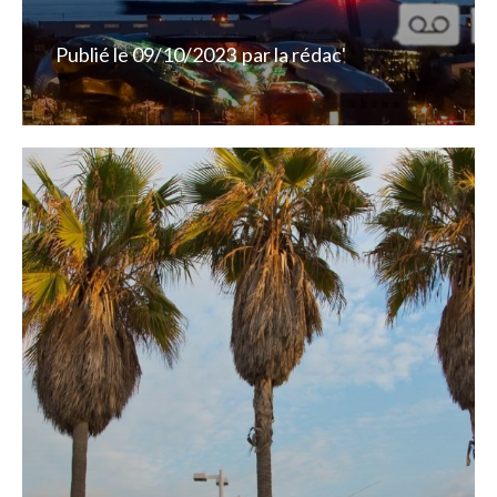
Publié le
09/10/2023
par
la rédac'