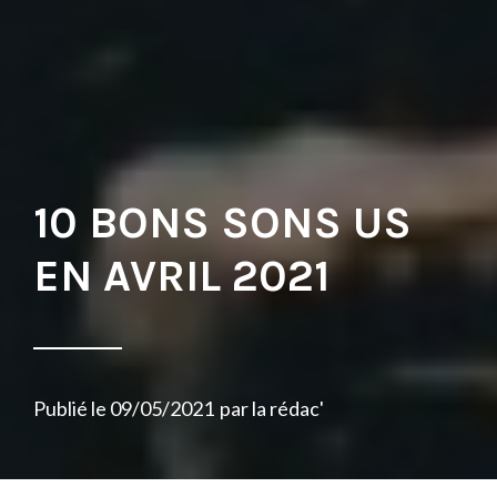
10 BONS SONS US
EN AVRIL 2021
Publié le
09/05/2021
par
la rédac'