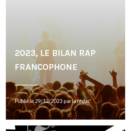
2023, LE BILAN RAP
FRANCOPHONE
Publié le
29/12/2023
par
la rédac'