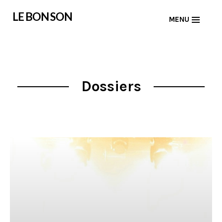
Skip
LE BON SON
MENU
to
content
Dossiers