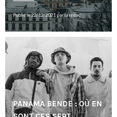
Publié le
22/12/2021
par
la rédac'
PANAMA BENDE : OÙ EN
SONT CES SEPT