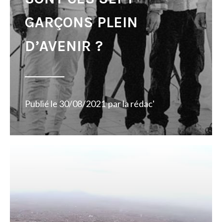
GARÇONS PLEIN
D’AVENIR ?
Publié le
30/08/2021
par
la rédac'