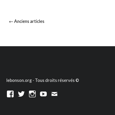
Posts
←
Anciens articles
navigation
lebonson.org - Tous droits réservés ©