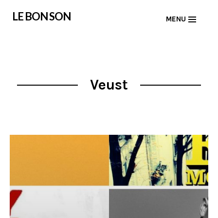
Skip
LE BON SON
MENU
to
content
Veust