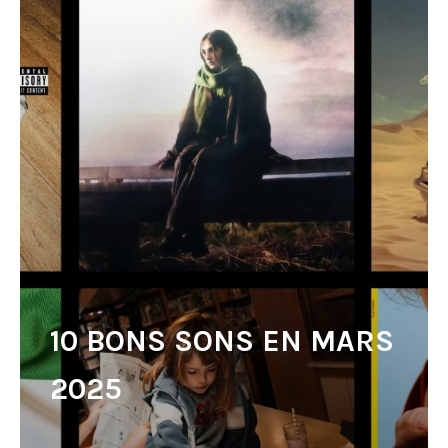
10 BONS SONS EN MARS
2025