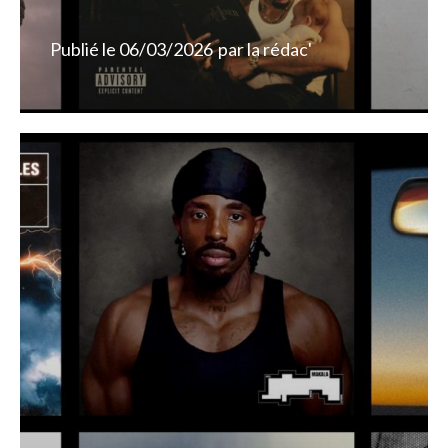
Publié le
06/03/2026
par
la rédac'