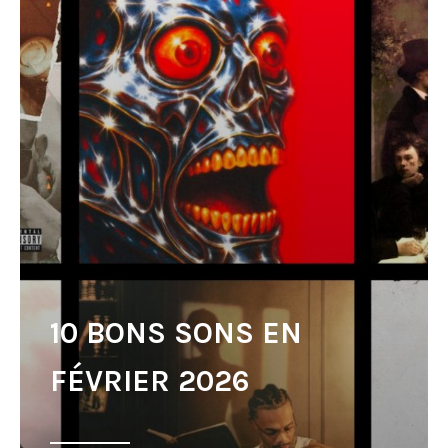
10 BONS SONS EN
FÉVRIER 2026