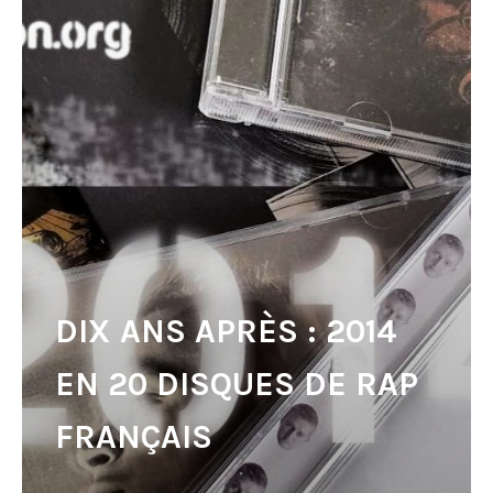
DIX ANS APRÈS : 2014
EN 20 DISQUES DE RAP
FRANÇAIS