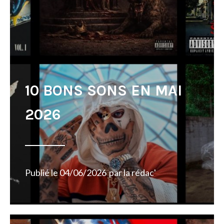
10 BONS SONS EN MAI
2026
Publié le
04/06/2026
par
la rédac'