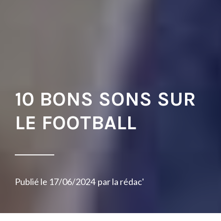
10 BONS SONS SUR
LE FOOTBALL
Publié le
17/06/2024
par
la rédac'