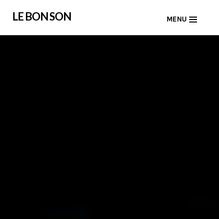
Skip
LE BON SON
MENU
to
content