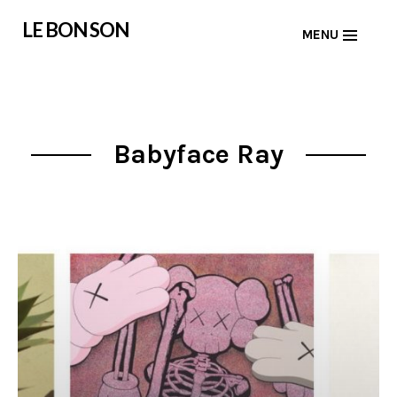
Skip
LE BON SON
MENU
to
content
Babyface Ray