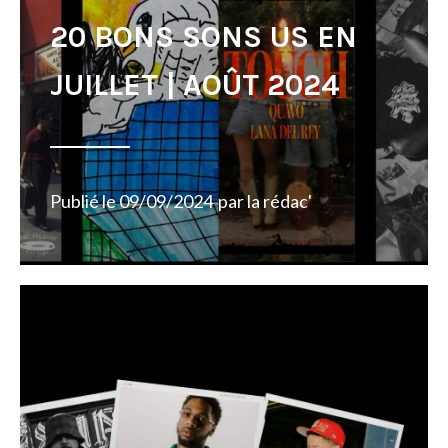
20 BONS SONS US EN
JUILLET | AOÛT 2024
Publié le
09/09/2024
par
la rédac'