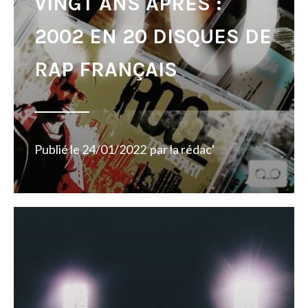
VINGT ANS APRÈS :
2002 EN 20 DISQUES DE
RAP FRANÇAIS
Publié le
24/01/2022
par
la rédac'