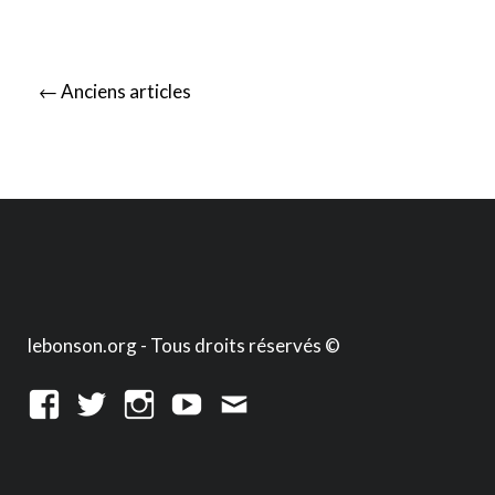
Posts
←
Anciens articles
navigation
lebonson.org - Tous droits réservés ©