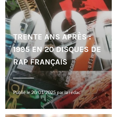
TRENTE ANS APRÈS :
1995 EN 20 DISQUES DE
RAP FRANÇAIS
Publié le
20/01/2025
par
la rédac'