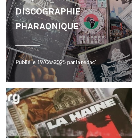
DISCOGRAPHIE
PHARAONIQUE
Publié le
19/06/2025
par
la rédac'