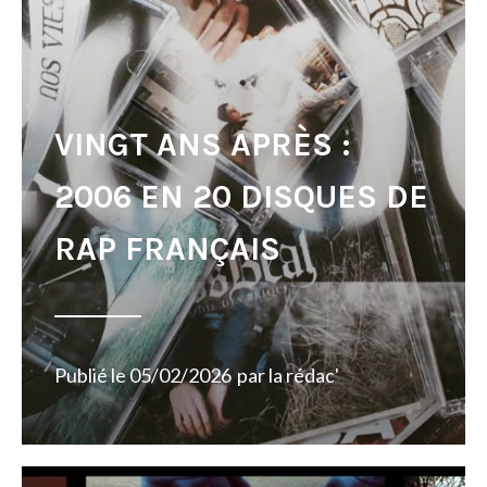
VINGT ANS APRÈS :
2006 EN 20 DISQUES DE
RAP FRANÇAIS
Publié le
05/02/2026
par
la rédac'