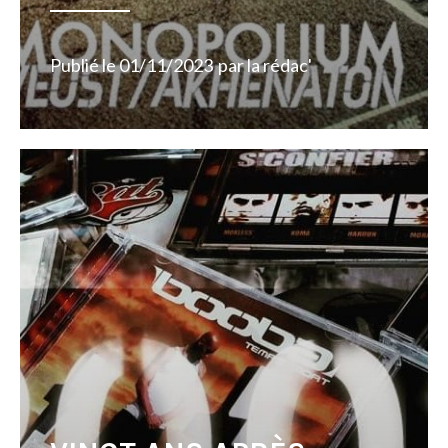
Publié le
01/11/2023
par
la rédac'