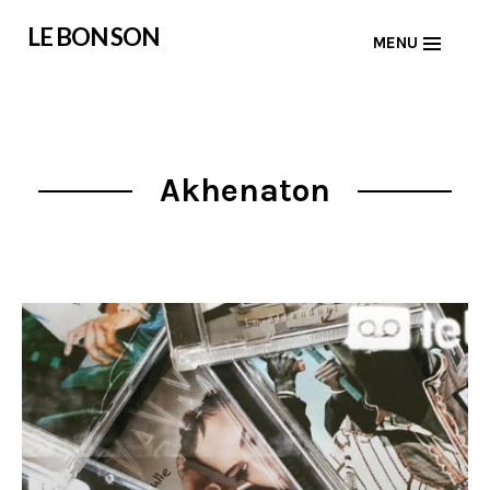
Skip
LE BON SON
MENU
to
content
Akhenaton