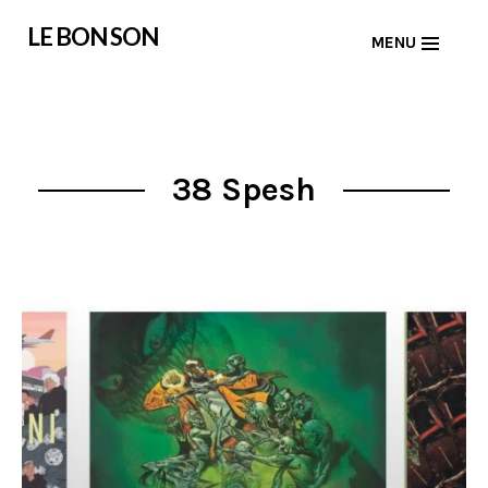
Skip
LE BON SON
MENU
to
content
38 Spesh