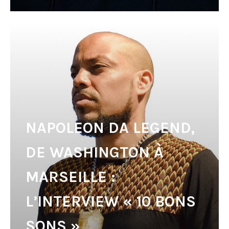
NAPOLEON DA LEGEND,
DE WASHINGTON À
MARSEILLE :
L’INTERVIEW « 10 BONS
SONS »