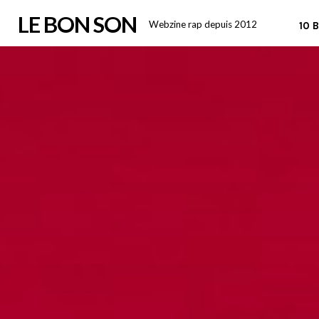
Skip
LE BON SON
Webzine rap depuis 2012
10 
to
content