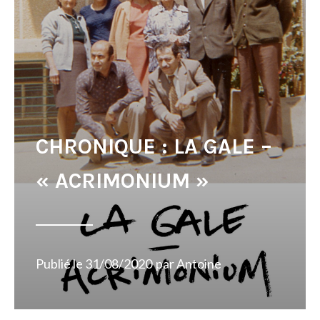
CHRONIQUE : LA GALE –
« ACRIMONIUM »
Publié le
31/08/2020
par
Antoine