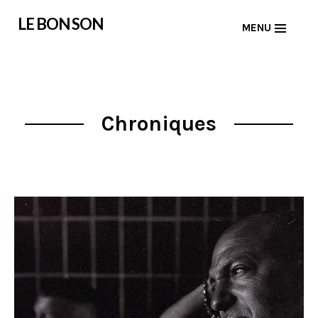
Skip
LE BON SON
MENU
to
content
Chroniques