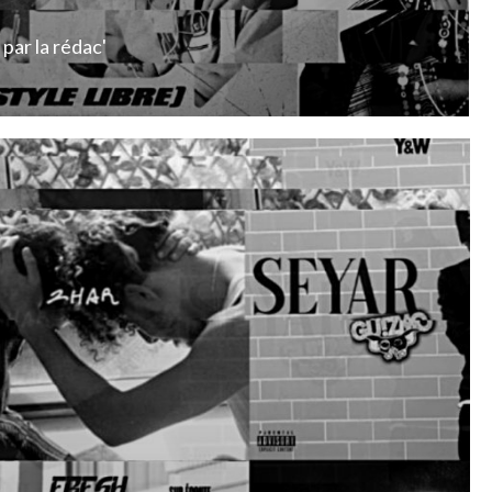
par
la rédac'