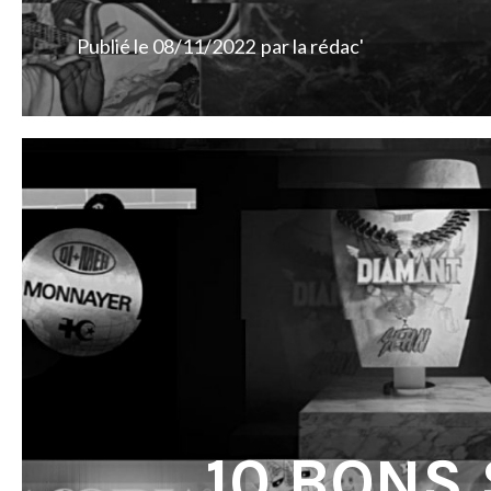
Publié le
08/11/2022
par
la rédac'
10 BONS