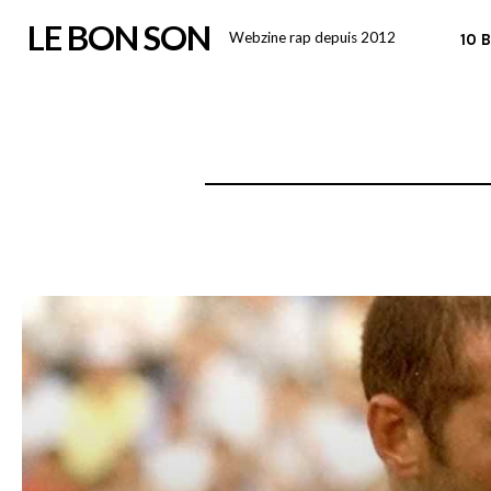
Skip
LE BON SON
Webzine rap depuis 2012
10 
to
content