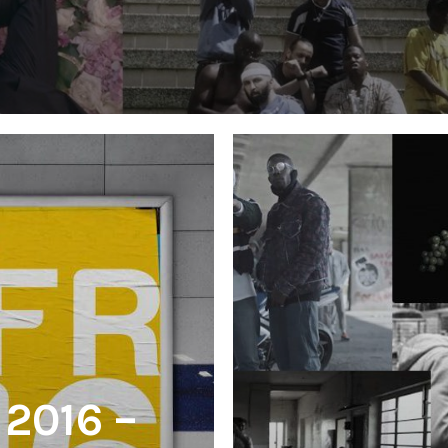
'
2016 –