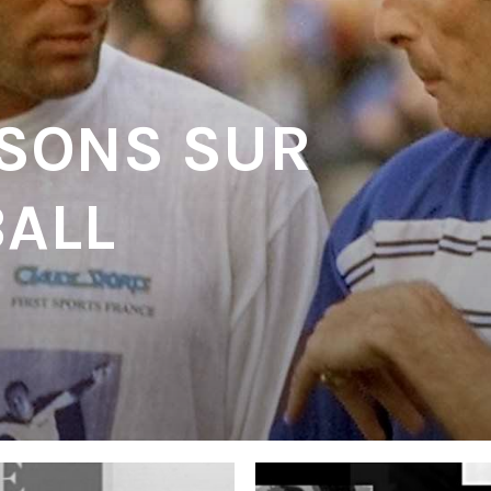
 SONS SUR
BALL
'