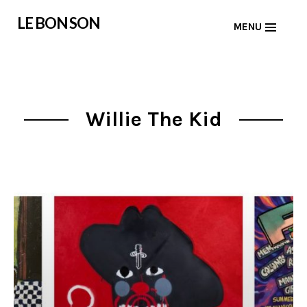
Skip
LE BON SON
MENU
to
content
Willie The Kid