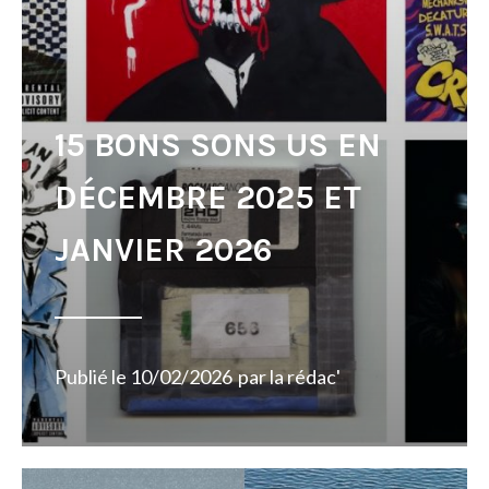
15 BONS SONS US EN
DÉCEMBRE 2025 ET
JANVIER 2026
Publié le
10/02/2026
par
la rédac'