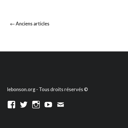
Posts
←
Anciens articles
navigation
lebonson.org - Tous droits réservés ©