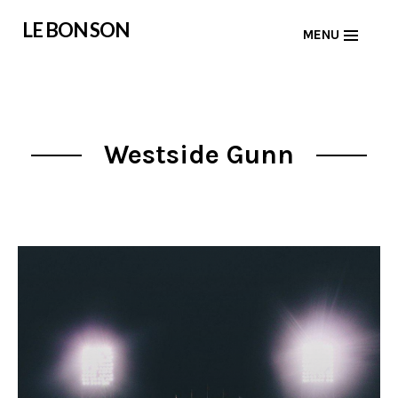
Skip
LE BON SON
MENU
to
content
Westside Gunn