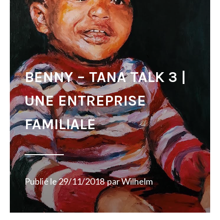
BENNY – TANA TALK 3 |
UNE ENTREPRISE
FAMILIALE
Publié le
29/11/2018
par
Wilhelm