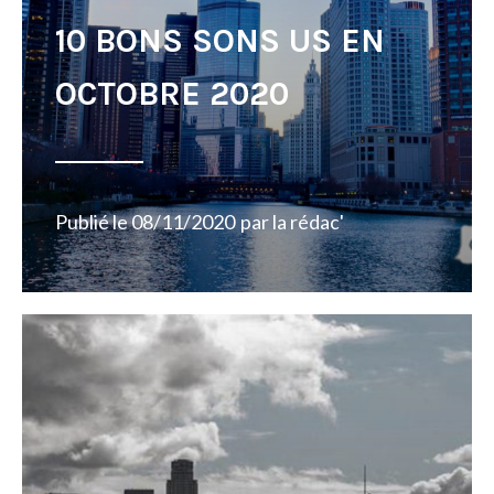
10 BONS SONS US EN
OCTOBRE 2020
Publié le
08/11/2020
par
la rédac'