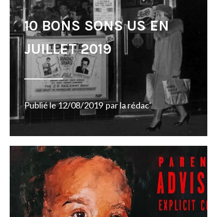
10 BONS SONS US EN
JUILLET 2019
Publié le
12/08/2019
par
la rédac'