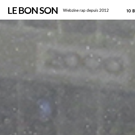
Skip
LE BON SON
Webzine rap depuis 2012
10 
to
content