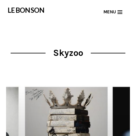
Skip
LE BON SON
MENU
to
content
Skyzoo