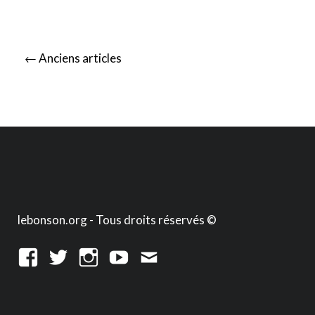
Posts
←
Anciens articles
navigation
lebonson.org - Tous droits réservés ©