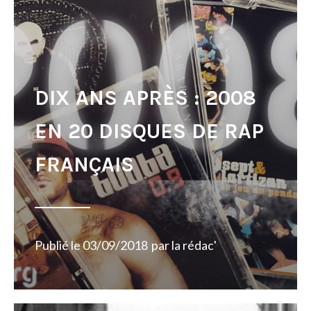
DIX ANS APRÈS : 2008
EN 20 DISQUES DE RAP
FRANÇAIS
Publié le
03/09/2018
par
la rédac'