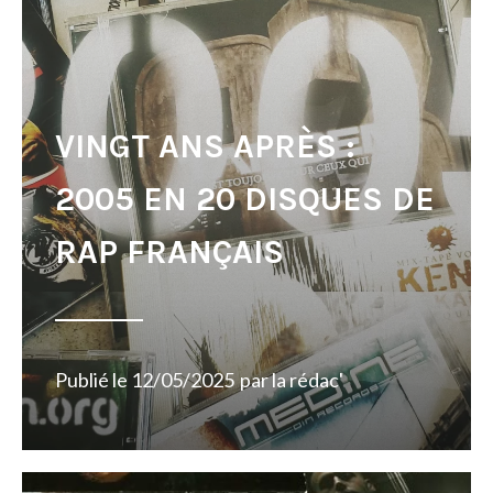
VINGT ANS APRÈS :
2005 EN 20 DISQUES DE
RAP FRANÇAIS
Publié le
12/05/2025
par
la rédac'