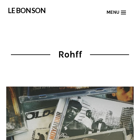
Skip
LE BON SON
MENU
to
content
Rohff