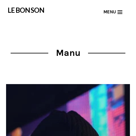
Skip
LE BON SON
MENU
to
content
Manu