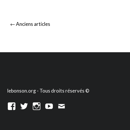
Posts
←
Anciens articles
navigation
lebonson.org - Tous droits réservés ©