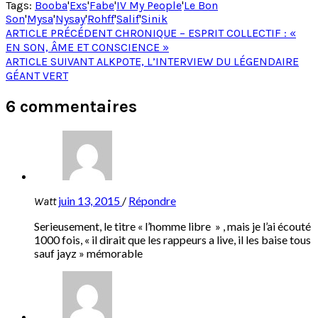
Tags:
Booba
'
Exs
'
Fabe
'
IV My People
'
Le Bon
Son
'
Mysa
'
Nysay
'
Rohff
'
Salif
'
Sinik
Post
ARTICLE PRÉCÉDENT
CHRONIQUE – ESPRIT COLLECTIF : «
EN SON, ÂME ET CONSCIENCE »
navigation
ARTICLE SUIVANT
ALKPOTE, L’INTERVIEW DU LÉGENDAIRE
GÉANT VERT
6 commentaires
juin 13, 2015
/
Répondre
Watt
Serieusement, le titre « l’homme libre » , mais je l’ai écouté
1000 fois, « il dirait que les rappeurs a live, il les baise tous
sauf jayz » mémorable