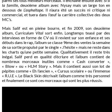
parmi ses tous meilleurs morceaux. Il enchaîne ensuite avec
Si si
la famille
, deuxième album avec Nysay mais un large ton en
dessous de
L’asphaltape
. Il n’aura été un succès ni critique ni
commercial, et tuera dans l’œuf la carrière collective des deux
MC’s.
Mais Salif est en pleine bourre, et fin 2009, son deuxième
album,
Curriculum Vital
sort enfin. Longtemps teasé par des
interviews en forme de CV où il revient sur son enfance et ses
débuts dans le rap, l’album se classe 9ème des ventes la semaine
de sa sortie propulsé par le single « J’hésite » mais ne reste dans
les charts qu’une petite semaine. Qualitativement il reste très
inégal. Salif perd en qualité d’écriure et l’album contient de
nombreux morceaux inutiles comme « Cash converter »,
« Blow » ou « HLM Story ». Mais il contient aussi son lot de
pépites comme « Eh l’ancien », « Cursus scolaire » ou l’immense
« R.U.E ». Le Black Skin décrivait l’album comme très personnel
et finalement ce sont ces morceaux qui sont les plus réussis.