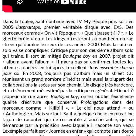
Dans la foulée, Salif continue avec IV My People puis sort en
2005
L’asphaltape
, premier véritable disque avec EXS. Des
morceaux comme « On vit l’époque », « Que s’passe t-il ? », « Le
ghetto brûle » ou « Les kings » resteront au panthéon du rap
street qui domine le creux de ces années 2000. Mais la suite en
solo va se compliquer. Critiqué pour son deuxième album solo
qui traîne, il sort un mitigé
Boulogne boy
en 2007, projet dit
« album avant l’album ». Il n’aura pas su confirmer toutes les
attentes placées en lui après l’excellent
Tous ensemble chacun
pour soi
. En 2008, toujours pas d’album mais un street CD
réunissant un grand nombre d’inédits mais aussi la plupart des
collaborations laissées sur son chemin. Un disque très hardcore,
et extrêmement mésestimé par la critique en général. Etiquetté
rappeur de rue après
Boulogne boy
, on en oublie l’excellente
qualité d’écriture que conserve
Prolongations
dans des
morceaux comme « Killbill », « Le ciel nous attend » ou
« Anthologie ». Mais surtout, Salif a quelque chose en plus. Une
façon de raconter qui ne ressemble à aucune autre, qui se
démarque par la précision avec laquelle il raconte son vécu.
L’exemple parfait est « Journée en enfer » qui compte sans doute