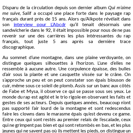
Disparu de la circulation depuis son dernier album
Qui m’aime
me suive,
Salif a occupé une place forte dans le paysage rap
français durant près de 15 ans. Alors qu’Alkpote révélait dans
son
interview pour L’Abcdr
qu’il tenait désormais une
sandwicherie dans le 92, il était impossible pour nous de ne pas
revenir sur une des carrières les plus intéressantes du rap
français, tout juste 5 ans après sa dernière trace
discographique.
Au sommet d’une montagne, dans une plaine verdoyante, on
distingue quelques silhouettes à l’horizon. L’une d’elles ne
ressemble à aucune autre. Une corpulence épaisse, des bulles
d’air sous la plante et une casquette vissée sur le crâne. On
s’approche un peu et on peut constater son épais blouson de
cuir, même sous ce soleil de plomb. Assis sur un banc aux côtés
de Fabe et Mysa, il observe ce qui se passe sous ses yeux. Le
monde du rap est agité et le trio rigole en observant les faits et
gestes de ses acteurs. Depuis quelques années, beaucoup n’ont
pas supporté l’air lourd de la montagne et sont redescendus
faire les clowns dans le marasme épais qu’est devenu ce game.
Entre ceux qui sont restés au premier relais de l’escalade, ceux
qui ne grimpent pas bien et qui sont retombés en bas, et les plus
jeunes qui ne savent pas où ils mettent les pieds, on distingue un