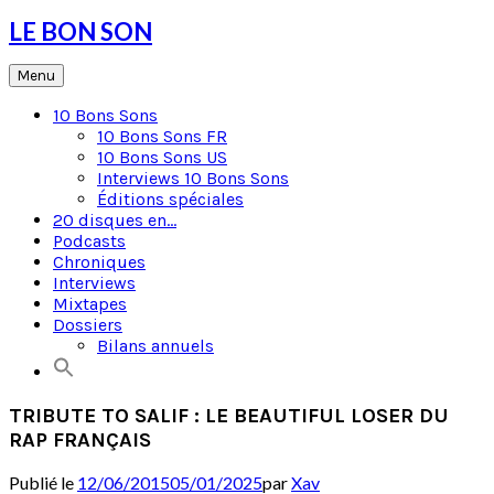
Skip
LE BON SON
to
content
Menu
10 Bons Sons
10 Bons Sons FR
10 Bons Sons US
Interviews 10 Bons Sons
Éditions spéciales
20 disques en…
Podcasts
Chroniques
Interviews
Mixtapes
Dossiers
Bilans annuels
TRIBUTE TO SALIF : LE BEAUTIFUL LOSER DU
RAP FRANÇAIS
Publié le
12/06/2015
05/01/2025
par
Xav