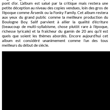
pont d’or. L’album est salué par la critique mais restera une
petite déception au niveau des copies vendues, loin des gros de
l’époque comme Ärsenik ou la Fonky Family. Cet album restera
aux yeux du grand public comme la meilleure production du
Boulogne Boy. Salif parvient à allier la qualité d’écriture
(beaucoup de multi-syllabisme, chose plutôt rare à l’époque,
richesse lyricale) et la fraîcheur du gamin de 20 ans qu’il est
quels que soient les thèmes abordés. Encore aujourd’hui cet
album est considéré unanimement comme l’un des tous
meilleurs du début de siècle.