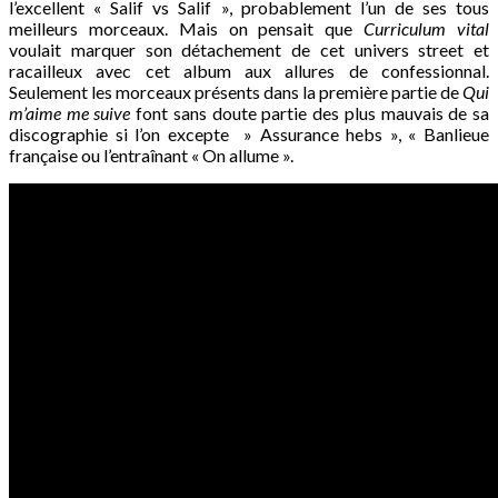
l’excellent « Salif vs Salif », probablement l’un de ses tous
meilleurs morceaux. Mais on pensait que
Curriculum vital
voulait marquer son détachement de cet univers street et
racailleux avec cet album aux allures de confessionnal.
Seulement les morceaux présents dans la première partie de
Qui
m’aime me suive
font sans doute partie des plus mauvais de sa
discographie si l’on excepte » Assurance hebs », « Banlieue
française ou l’entraînant « On allume ».