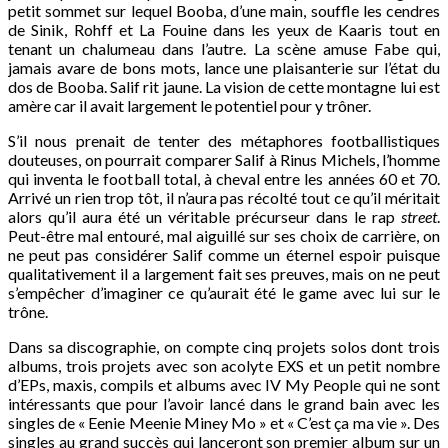
petit sommet sur lequel Booba, d’une main, souffle les cendres
de Sinik, Rohff et La Fouine dans les yeux de Kaaris tout en
tenant un chalumeau dans l’autre. La scène amuse Fabe qui,
jamais avare de bons mots, lance une plaisanterie sur l’état du
dos de Booba. Salif rit jaune. La vision de cette montagne lui est
amère car il avait largement le potentiel pour y trôner.
S’il nous prenait de tenter des métaphores footballistiques
douteuses, on pourrait comparer Salif à Rinus Michels, l’homme
qui inventa le football total, à cheval entre les années 60 et 70.
Arrivé un rien trop tôt, il n’aura pas récolté tout ce qu’il méritait
alors qu’il aura été un véritable précurseur dans le rap
street
.
Peut-être mal entouré, mal aiguillé sur ses choix de carrière, on
ne peut pas considérer Salif comme un éternel espoir puisque
qualitativement il a largement fait ses preuves, mais on ne peut
s’empêcher d’imaginer ce qu’aurait été le game avec lui sur le
trône.
Dans sa discographie, on compte cinq projets solos dont trois
albums, trois projets avec son acolyte EXS et un petit nombre
d’EPs, maxis, compils et albums avec IV My People qui ne sont
intéressants que pour l’avoir lancé dans le grand bain avec les
singles de « Eenie Meenie Miney Mo » et « C’est ça ma vie ». Des
singles au grand succès qui lanceront son premier album sur un