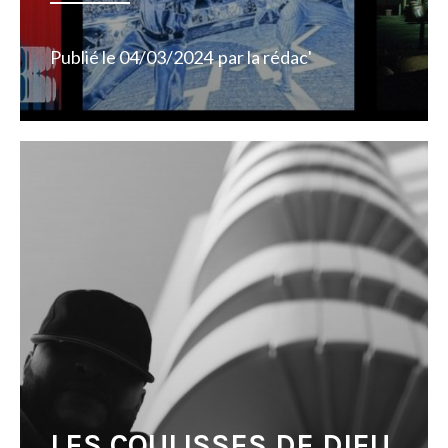
Publié le
04/03/2024
par
la rédac'
LES COULISSES DE DIEU