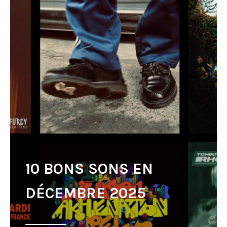
10 BONS SONS EN
DÉCEMBRE 2025