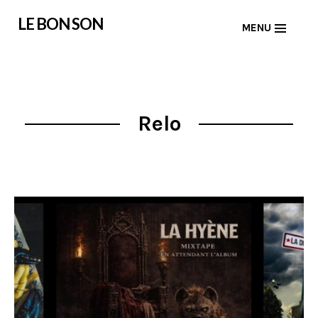
Skip
LE BON SON
MENU
to
content
Relo