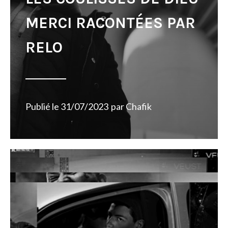
MERCI RACONTÉES PAR
RELO
Publié le
31/07/2023
par
Chafik