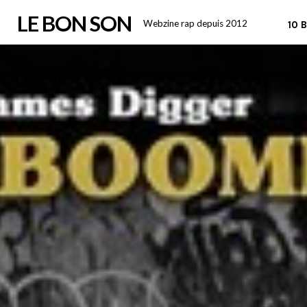
Skip
LE BON SON
Webzine rap depuis 2012
10 
to
content