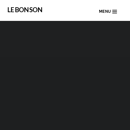
Skip
LE BON SON
MENU
to
content