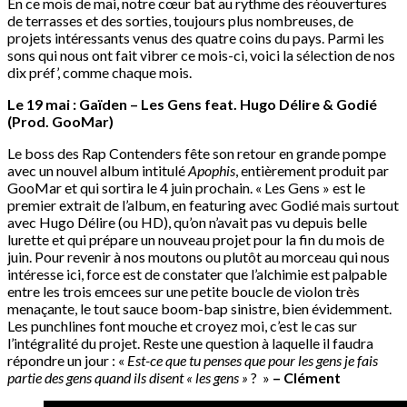
En ce mois de mai, notre cœur bat au rythme des réouvertures
de terrasses et des sorties, toujours plus nombreuses, de
projets intéressants venus des quatre coins du pays. Parmi les
sons qui nous ont fait vibrer ce mois-ci, voici la sélection de nos
dix préf’, comme chaque mois.
Le 19 mai :
Gaïden – Les Gens feat. Hugo Délire & Godié
(Prod. GooMar)
Le boss des Rap Contenders fête son retour en grande pompe
avec un nouvel album intitulé
Apophis
, entièrement produit par
GooMar et qui sortira le 4 juin prochain. « Les Gens » est le
premier extrait de l’album, en featuring avec Godié mais surtout
avec Hugo Délire (ou HD), qu’on n’avait pas vu depuis belle
lurette et qui prépare un nouveau projet pour la fin du mois de
juin. Pour revenir à nos moutons ou plutôt au morceau qui nous
intéresse ici, force est de constater que l’alchimie est palpable
entre les trois emcees sur une petite boucle de violon très
menaçante, le tout sauce boom-bap sinistre, bien évidemment.
Les punchlines font mouche et croyez moi, c’est le cas sur
l’intégralité du projet. Reste une question à laquelle il faudra
répondre un jour : «
Est-ce que tu penses que pour les gens je fais
partie des gens quand ils disent « les gens »
? »
– Clément