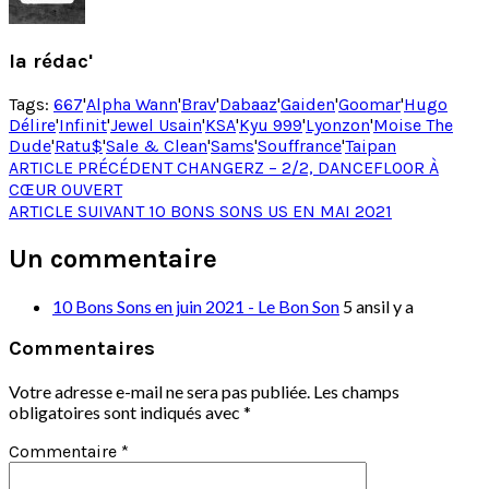
la rédac'
Tags:
667
'
Alpha Wann
'
Brav
'
Dabaaz
'
Gaiden
'
Goomar
'
Hugo
Délire
'
Infinit
'
Jewel Usain
'
KSA
'
Kyu 999
'
Lyonzon
'
Moise The
Dude
'
Ratu$
'
Sale & Clean
'
Sams
'
Souffrance
'
Taipan
Post
ARTICLE PRÉCÉDENT
CHANGERZ – 2/2, DANCEFLOOR À
CŒUR OUVERT
navigation
ARTICLE SUIVANT
10 BONS SONS US EN MAI 2021
Un commentaire
10 Bons Sons en juin 2021 - Le Bon Son
5 ansil y a
Commentaires
Votre adresse e-mail ne sera pas publiée.
Les champs
obligatoires sont indiqués avec
*
Commentaire
*