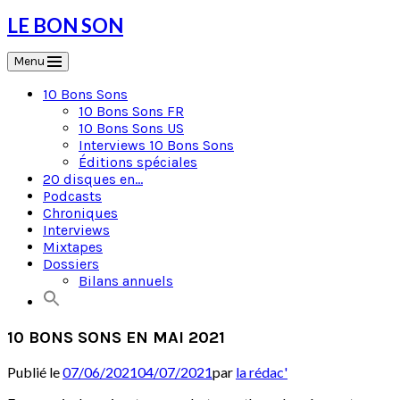
Skip
LE BON SON
to
content
Menu
10 Bons Sons
10 Bons Sons FR
10 Bons Sons US
Interviews 10 Bons Sons
Éditions spéciales
20 disques en…
Podcasts
Chroniques
Interviews
Mixtapes
Dossiers
Bilans annuels
10 BONS SONS EN MAI 2021
Publié le
07/06/2021
04/07/2021
par
la rédac'