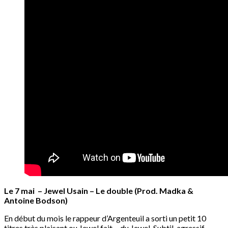
Le 7 mai – Jewel Usain – Le double (Prod. Madka &
Antoine Bodson)
En début du mois le rappeur d’Argenteuil a sorti un petit 10
titres très plaisant ou Jewel fait… du Jewel. Subtil, agressif,