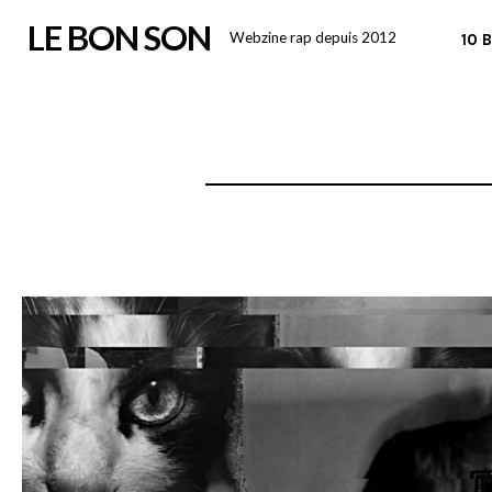
Skip
LE BON SON
Webzine rap depuis 2012
10 
to
content