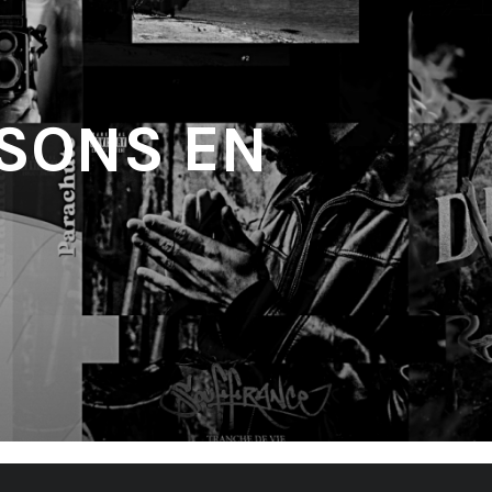
 SONS EN
'