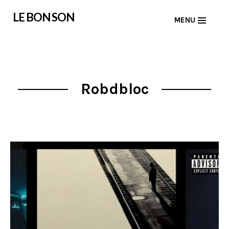
Skip
LE BON SON
MENU
to
content
Robdbloc