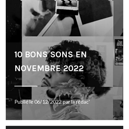
10 BONS SONS EN
NOVEMBRE 2022
Publié le
06/12/2022
par
la rédac'