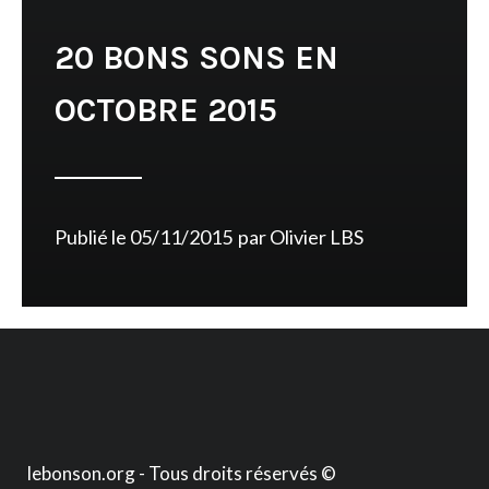
20 BONS SONS EN
OCTOBRE 2015
Publié le
05/11/2015
par
Olivier LBS
lebonson.org - Tous droits réservés ©