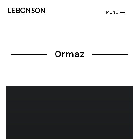
Skip
LE BON SON
MENU
to
content
Ormaz