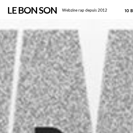
Skip
LE BON SON
Webzine rap depuis 2012
10 
to
content