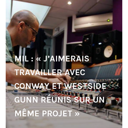
MIL : « J’AIMERAIS
TRAVAILLER AVEC
CONWAY ET WESTSIDE
GUNN RÉUNIS SUR UN
MÊME PROJET »