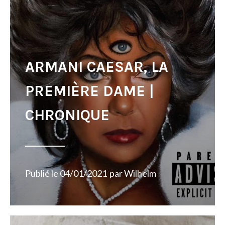
ARMANI CAESAR, LA
PREMIÈRE DAME |
CHRONIQUE
Publié le
04/01/2021
par
Wilhelm