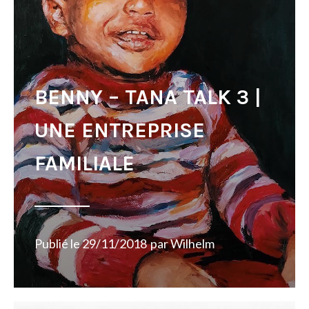
BENNY – TANA TALK 3 |
UNE ENTREPRISE
FAMILIALE
Publié le
29/11/2018
par
Wilhelm