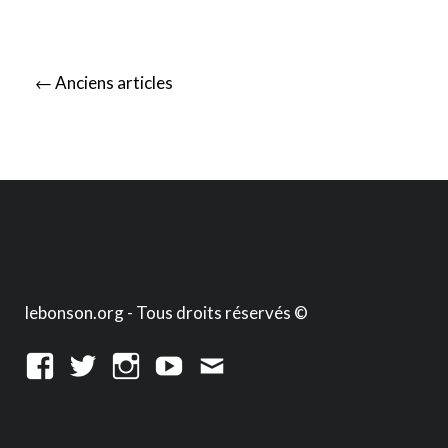
Posts
←
Anciens articles
navigation
lebonson.org - Tous droits réservés ©