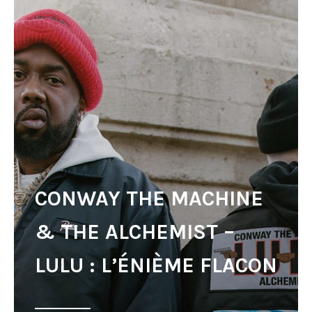
CONWAY THE MACHINE
& THE ALCHEMIST –
LULU : L’ÉNIÈME FLACON