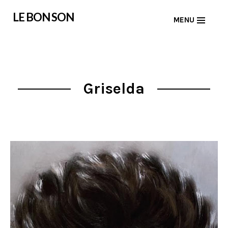
Skip
LE BON SON
MENU
to
content
Griselda