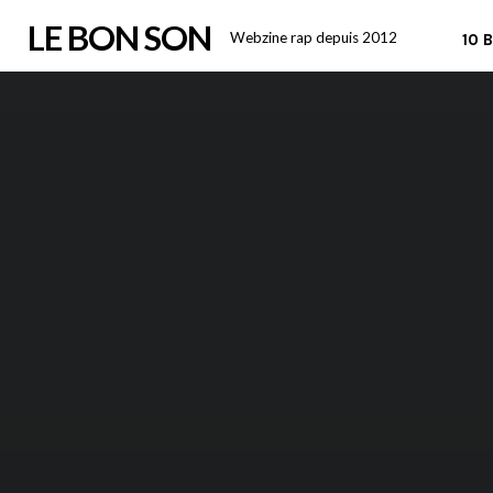
Skip
LE BON SON
Webzine rap depuis 2012
10 
to
content