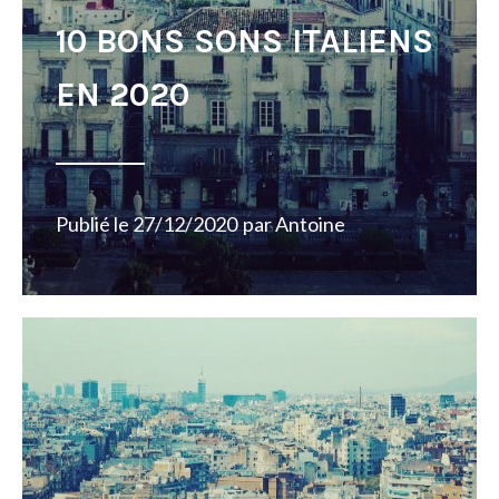
10 BONS SONS ITALIENS
EN 2020
Publié le
27/12/2020
par
Antoine